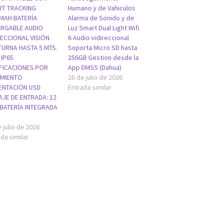
IMOU
T TRACKING
Humano y de Vahiculos
PANEL
MAH BATERÍA
Alarma de Sonido y de
RGABLE AUDIO
Luz Smart Dual Light Wifi
SOLAR
RECCIONAL VISIÓN
6 Audio vidireccional
TYPE-
URNA HASTA 5 MTS.
Soporta Micro SD hasta
C
 IP65
256GB Gestion desde la
3W
FICACIONES POR
App DMSS (Dahua)
MIENTO
26 de julio de 2026
IP66
ENTACIÓN USD
Entrada similar
cantidad
AJE DE ENTRADA: 12
 BATERÍA INTEGRADA
 julio de 2026
da similar