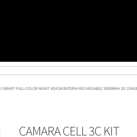
tos
Refund Request Form
Ver mensajes del pedido
Tienda
FI SMART FULL-COLOR NIGHT VISION BATERIA RECARGABLE 5000MAH SD 256GB
CAMARA CELL 3C KIT