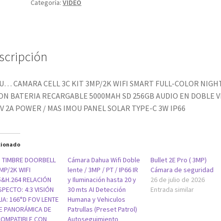
Categoría:
VIDEO
COLOR
NIGHT
VISION
BATERIA
RECARGABLE
scripción
5000MAH
SD
U… CAMARA CELL 3C KIT 3MP/2K WIFI SMART FULL-COLOR NIGH
256GB
ION BATERIA RECARGABLE 5000MAH SD 256GB AUDIO EN DOBLE V
AUDIO
5V 2A POWER / MAS IMOU PANEL SOLAR TYPE-C 3W IP66
EN
DOBLE
VIA
cionado
DC
 TIMBRE DOORBELL
Cámara Dahua Wifi Doble
Bullet 2E Pro ( 3MP)
5V
3MP/2K WIFI
lente / 3MP / PT / IP66 IR
Cámara de seguridad
2A
5&H.264 RELACIÓN
y Iluminación hasta 20 y
26 de julio de 2026
POWER
SPECTO: 4:3 VISIÓN
30 mts AI Detección
Entrada similar
IA: 166°D FOV LENTE
Humana y Vehiculos
/
E PANORÁMICA DE
Patrullas (Preset Patrol)
MAS
COMPATIBLE CON
Autoseguimiento