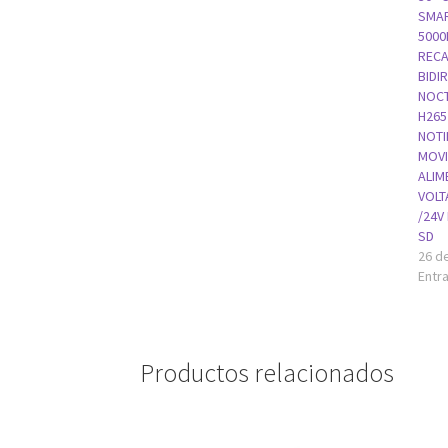
SMAR
5000
RECA
BIDI
NOCT
H265
NOTI
MOVI
ALIM
VOLT
/24V
SD
26 de
Entra
Productos relacionados