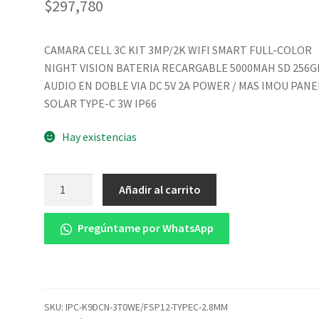
$
297,780
CAMARA CELL 3C KIT 3MP/2K WIFI SMART FULL-COLOR
NIGHT VISION BATERIA RECARGABLE 5000MAH SD 256G
AUDIO EN DOBLE VIA DC 5V 2A POWER / MAS IMOU PANE
SOLAR TYPE-C 3W IP66
Hay existencias
CAMARA
Añadir al carrito
CELL
3C
Pregúntame por WhatsApp
KIT
3MP/2K
WIFI
SMART
FULL-
SKU:
IPC-K9DCN-3T0WE/FSP12-TYPEC-2.8MM