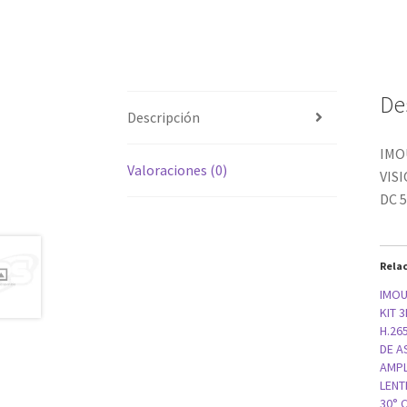
De
Descripción
IMO
Valoraciones (0)
VIS
DC 
Rela
IMOU
KIT 
H.26
DE A
AMPL
LENT
30° 