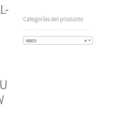
L-
Categorías del producto
VIDEO
×
C
OU
W