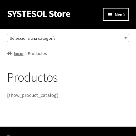
SYSTESOL Store
Ir
Ir
Menú
a
al
la
contenido
Inicio
navegación
Selecciona una categoría
Mi cuenta
Inicio
Productos
Carrito
Productos
Finalizar compra
Política de privacidad
[show_product_catalog]
Productos
Refund Request Form