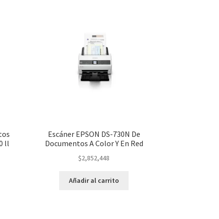
tos
Escáner EPSON DS-730N De
 ll
Documentos A Color Y En Red
$
2,852,448
Añadir al carrito