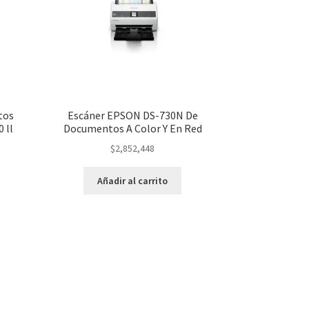
tos
Escáner EPSON DS-730N De
 ll
Documentos A Color Y En Red
$
2,852,448
Añadir al carrito