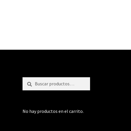
Buscar
Buscar
por:
No hay productos en el carrito.