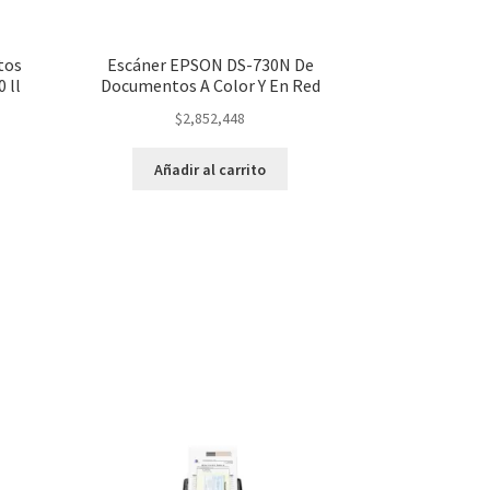
tos
Escáner EPSON DS-730N De
 ll
Documentos A Color Y En Red
$
2,852,448
Añadir al carrito