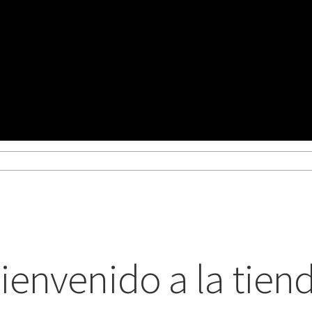
tos
Refund Request Form
Ver mensajes del pedido
Tienda
ienvenido a la tien