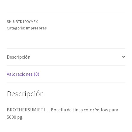
para
5000
pg.
SKU:
BTD100YMEX
Categoría:
Impresoras
Con
sistema
de
recarga
Descripción
de
llave
para
Valoraciones (0)
impresoras:
T230
Descripción
T430W
T730DW
T830DW.
BROTHERSUMIETI… Botella de tinta color Yellow para
cantidad
5000 pg.