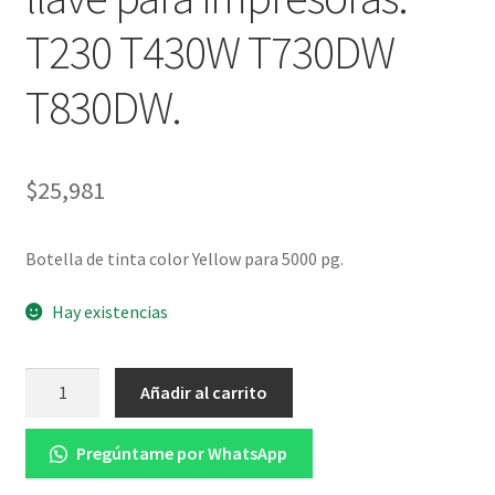
T230 T430W T730DW
T830DW.
$
25,981
Botella de tinta color Yellow para 5000 pg.
Hay existencias
Botella
Añadir al carrito
de
tinta
Pregúntame por WhatsApp
color
Yellow