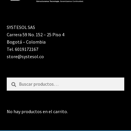
SYSTESOL SAS
Carrera 59 No. 152 – 25 Piso 4
Bogotá – Colombia
Tel. 6019172167
store@systesol.co
Buscar
Buscar
por:
No hay productos en el carrito.