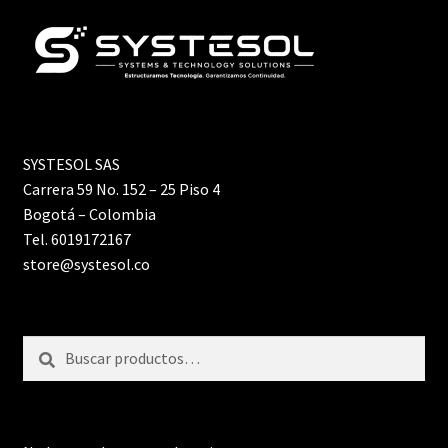
SYSTESOL SAS
Carrera 59 No. 152 – 25 Piso 4
Bogotá – Colombia
Tel. 6019172167
store@systesol.co
Buscar
Buscar
por: