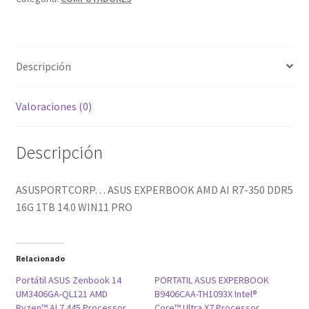
16G
1TB
14.0
Descripción
WIN11
PRO
cantidad
Valoraciones (0)
Descripción
ASUSPORTCORP… ASUS EXPERBOOK AMD AI R7-350 DDR5
16G 1TB 14.0 WIN11 PRO
Relacionado
Portátil ASUS Zenbook 14
PORTATIL ASUS EXPERBOOK
UM3406GA-QL121 AMD
B9406CAA-TH1093X Intel®
Ryzen™ AI 7 445 Processor
Core™ Ultra X7 Processor