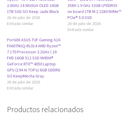
2.0GHz 14 WUXGA OLED 16GB
358H 1.9 GHz 32GB LPDDR5X
1TB SSD SO Keep Jade Black
on board 1TB M.2 2280 NVMe™
26 de julio de 2026
PCIe® 5.0 SSD
Entrada similar
26 de julio de 2026
Entrada similar
Portátil ASUS TUF Gaming A16
FA607NUQ-RL014 AMD Ryzen™
7 170 Processor 3.2GHz ( 16
FHD 16GB 512 SSD NVIDIA®
GeForce RTX™ 4050 Laptop
GPU (194 AI TOPs) 6GB GDDR6
SO KeepMecha Gray.
26 de julio de 2026
Entrada similar
Productos relacionados