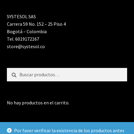
SYSTESOL SAS
Carrera 59 No. 152 – 25 Piso 4
Bogotá – Colombia
Tel. 6019172167
store@systesol.co
Buscar
Buscar
por:
No hay productos en el carrito.
Por favor verificar la existencia de los productos antes