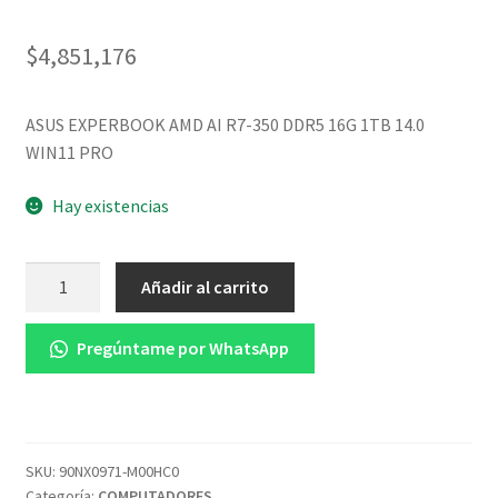
$
4,851,176
ASUS EXPERBOOK AMD AI R7-350 DDR5 16G 1TB 14.0
WIN11 PRO
Hay existencias
ASUS
Añadir al carrito
EXPERBOOK
PM3406CKA-
Pregúntame por WhatsApp
LY0442X
AMD
AI
R7-
350
SKU:
90NX0971-M00HC0
Categoría:
COMPUTADORES
DDR5