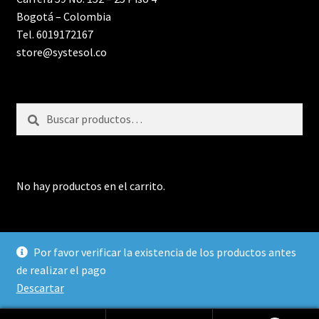
Bogotá – Colombia
Tel. 6019172167
store@systesol.co
Buscar
Buscar
por:
No hay productos en el carrito.
Por favor verificar la existencia de los productos antes
de realizar el pago
Diseñado por SYSTESOL SAS 2021
Descartar