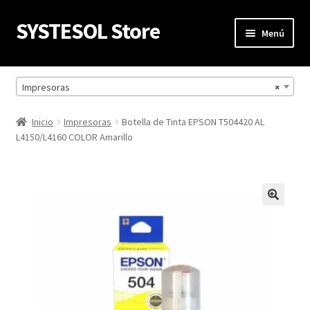
SYSTESOL Store
Ir
Ir
Menú
a
al
la
contenido
Inicio
navegación
Impresoras
×
Mi cuenta
Inicio
Impresoras
Botella de Tinta EPSON T504420 AL
L4150/L4160 COLOR Amarillo
Carrito
Finalizar compra
Política de privacidad
Productos
Refund Request Form