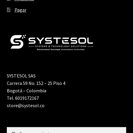
Pagar
SYSTESOL SAS
Carrera 59 No. 152 – 25 Piso 4
Bogotá – Colombia
Tel. 6019172167
store@systesol.co
Buscar
Buscar