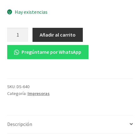
Hay existencias
ESCANER
Añadir al carrito
LIGERO
Y
Pregúntame por WhatsApp
PORTATIL
15PPM
cantidad
SKU:
DS-640
Categoría:
Impresoras
Descripción