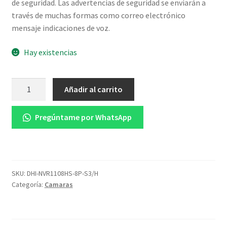
de seguridad. Las advertencias de seguridad se enviarán a
través de muchas formas como correo electrónico
mensaje indicaciones de voz.
Hay existencias
Grabador
Añadir al carrito
Dahua
NVR
Pregúntame por WhatsApp
8
Canales
hasta
8MP
cantidad
SKU:
DHI-NVR1108HS-8P-S3/H
Categoría:
Camaras