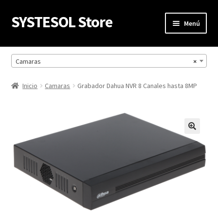
SYSTESOL Store
Ir
Ir
Menú
a
al
la
contenido
Inicio
navegación
Camaras
×
Mi cuenta
Inicio
Camaras
Grabador Dahua NVR 8 Canales hasta 8MP
Carrito
Finalizar compra
Política de privacidad
Productos
Refund Request Form