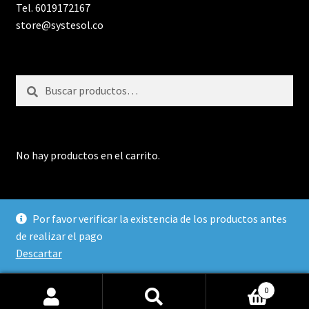
Tel. 6019172167
store@systesol.co
Buscar
Buscar
por:
No hay productos en el carrito.
Por favor verificar la existencia de los productos antes
de realizar el pago
Diseñado por SYSTESOL SAS 2021
Descartar
0
Buscar
Buscar