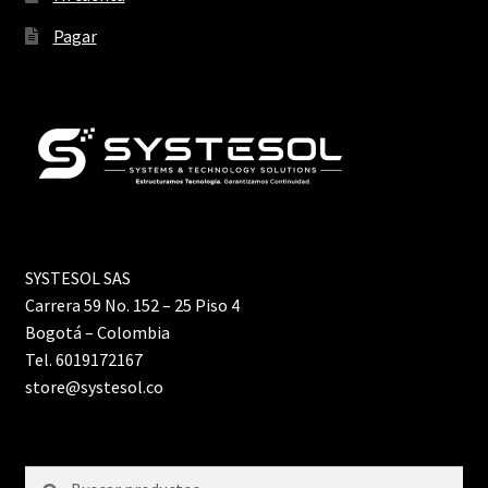
Pagar
SYSTESOL SAS
Carrera 59 No. 152 – 25 Piso 4
Bogotá – Colombia
Tel. 6019172167
store@systesol.co
Buscar
Buscar