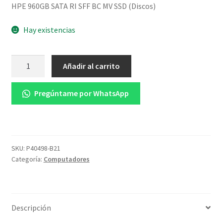
HPE 960GB SATA RI SFF BC MV SSD (Discos)
Hay existencias
HPE
Añadir al carrito
960GB
SATA
Pregúntame por WhatsApp
RI
SFF
BC
MV
SSD
SKU:
P40498-B21
Categoría:
Computadores
(Discos)
cantidad
Descripción