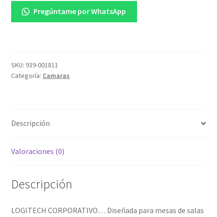
De
Pregúntame por WhatsApp
Montaje
En
Mesa
Para
Tap
SKU:
939-001811
Categoría:
Camaras
COLOR
Negro
cantidad
Descripción
Valoraciones (0)
Descripción
LOGITECH CORPORATIVO… Diseñada para mesas de salas