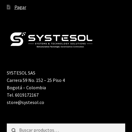
Pagar
SYSTESOL SAS
Carrera 59 No. 152 – 25 Piso 4
Bogotá – Colombia
Tel. 6019172167
store@systesol.co
Buscar
Buscar