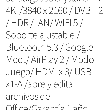
4K /3840 x 2160 / DVB-T2
/ HDR /LAN/ WIFI 5 /
Soporte ajustable /
Bluetooth 5.3 / Google
Meet/ AirPlay 2 / Modo
Juego/ HDMI x 3/ USB
x1-A /abre y edita
archivos de
Office/Garantía 1 año