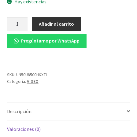
Hay existencias
Televisor
Añadir al carrito
Samsung
FLAT
Pregúntame por WhatsApp
LED
CRYSTAL
Smart
TV
50
SKU:
UN50U8500HKXZL
Categoría:
VIDEO
pulgadas
Crystal
UHD
4K
Descripción
/3840
x
2160
Valoraciones (0)
/