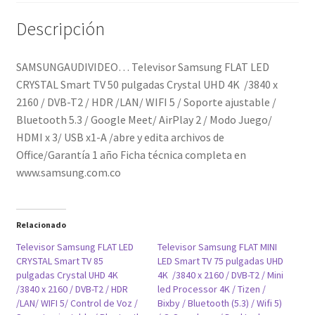
DVB-
Descripción
T2
/
HDR
SAMSUNGAUDIVIDEO… Televisor Samsung FLAT LED
/LAN/
CRYSTAL Smart TV 50 pulgadas Crystal UHD 4K /3840 x
WIFI
2160 / DVB-T2 / HDR /LAN/ WIFI 5 / Soporte ajustable /
5
Bluetooth 5.3 / Google Meet/ AirPlay 2 / Modo Juego/
/
HDMI x 3/ USB x1-A /abre y edita archivos de
Soporte
Office/Garantía 1 año Ficha técnica completa en
ajustable
www.samsung.com.co
/
Bluetooth
5.3
Relacionado
/
Televisor Samsung FLAT LED
Televisor Samsung FLAT MINI
Google
CRYSTAL Smart TV 85
LED Smart TV 75 pulgadas UHD
pulgadas Crystal UHD 4K
4K /3840 x 2160 / DVB-T2 / Mini
Meet/
/3840 x 2160 / DVB-T2 / HDR
led Processor 4K / Tizen /
AirPlay
/LAN/ WIFI 5/ Control de Voz /
Bixby / Bluetooth (5.3) / Wifi 5)
2