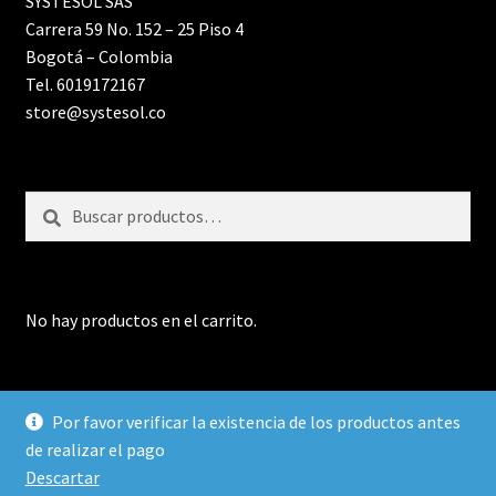
SYSTESOL SAS
Carrera 59 No. 152 – 25 Piso 4
Bogotá – Colombia
Tel. 6019172167
store@systesol.co
Buscar
Buscar
por:
No hay productos en el carrito.
Por favor verificar la existencia de los productos antes
de realizar el pago
Diseñado por SYSTESOL SAS 2021
Descartar