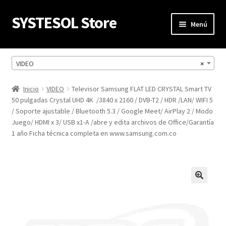
SYSTESOL Store
Ir
Ir
Menú
a
al
la
contenido
Inicio
navegación
VIDEO
×
Mi cuenta
Inicio
VIDEO
Televisor Samsung FLAT LED CRYSTAL Smart TV
50 pulgadas Crystal UHD 4K /3840 x 2160 / DVB-T2 / HDR /LAN/ WIFI 5
Carrito
/ Soporte ajustable / Bluetooth 5.3 / Google Meet/ AirPlay 2 / Modo
Juego/ HDMI x 3/ USB x1-A /abre y edita archivos de Office/Garantía
Finalizar compra
1 año Ficha técnica completa en www.samsung.com.co
Política de privacidad
Productos
Refund Request Form