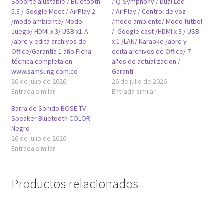
Soporte ajustable / Bluetooth
/ Q-Symphony / Dual Led
/
5.3 / Google Meet / AirPlay 2
/ AirPlay / Control de voz
/modo ambiente/ Modo
/modo ambiente/ Modo futbol
Modo
Juego/ HDMI x 3/ USB x1-A
/ Google cast /HDMI x 3 / USB
Juego/
/abre y edita archivos de
x 1 /LAN/ Karaoke /abre y
HDMI
Office/Garantía 1 año Ficha
edita archivos de Office/ 7
x
técnica completa en
años de actualizacion /
www.samsung.com.co
Garantí
3/
26 de julio de 2026
26 de julio de 2026
USB
Entrada similar
Entrada similar
x1-
Barra de Sonido BOSE TV
A
Speaker Bluetooth COLOR
/abre
Negro
y
26 de julio de 2026
edita
Entrada similar
archivos
de
Productos relacionados
Office/Garantía
1
año
Ficha