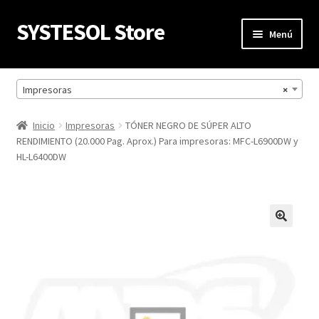
SYSTESOL Store
Ir
Ir
Menú
a
al
la
contenido
Inicio
navegación
Impresoras
×
Mi cuenta
Inicio
Impresoras
TÓNER NEGRO DE SÚPER ALTO
RENDIMIENTO (20.000 Pag. Aprox.) Para impresoras: MFC-L6900DW y
Carrito
HL-L6400DW
Finalizar compra
Política de privacidad
Productos
Refund Request Form