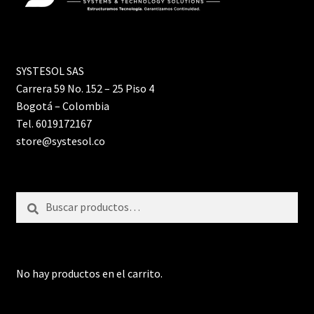
SYSTESOL SAS
Carrera 59 No. 152 – 25 Piso 4
Bogotá – Colombia
Tel. 6019172167
store@systesol.co
Buscar
Buscar
por:
No hay productos en el carrito.