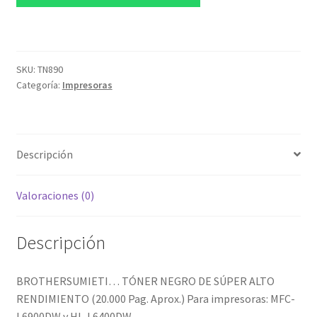
ALTO
RENDIMIENTO
(20.000
Pag.
SKU:
TN890
Categoría:
Impresoras
Aprox.)
Para
impresoras:
MFC-
Descripción
L6900DW
y
HL-
Valoraciones (0)
L6400DW
cantidad
Descripción
BROTHERSUMIETI… TÓNER NEGRO DE SÚPER ALTO
RENDIMIENTO (20.000 Pag. Aprox.) Para impresoras: MFC-
L6900DW y HL-L6400DW