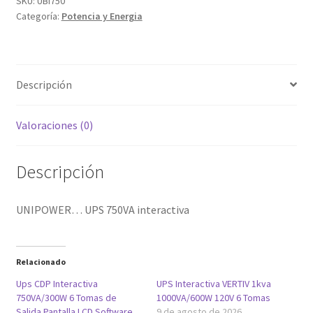
SKU:
UBI750
Categoría:
Potencia y Energia
de
voltaje
cantidad
Descripción
Valoraciones (0)
Descripción
UNIPOWER… UPS 750VA interactiva
Relacionado
Ups CDP Interactiva
UPS Interactiva VERTIV 1kva
750VA/300W 6 Tomas de
1000VA/600W 120V 6 Tomas
Salida Pantalla LCD Software
9 de agosto de 2026