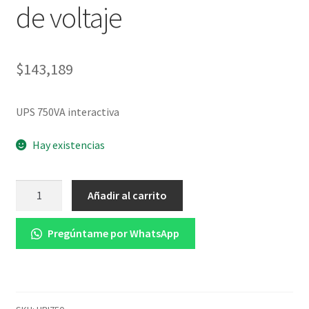
de voltaje
$
143,189
UPS 750VA interactiva
Hay existencias
UPS
Añadir al carrito
750VA
UPS
Pregúntame por WhatsApp
INTERACTIVA
750/1000VA
Con
regulación
automática